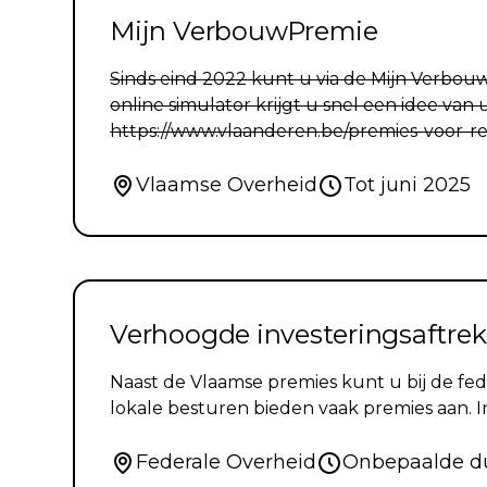
Mijn VerbouwPremie
Sinds eind 2022 kunt u via de Mijn Verbo
online simulator krijgt u snel een idee va
https://www.vlaanderen.be/premies-voor-r
Vlaamse Overheid
Tot juni 2025
Verhoogde investeringsaftrek
Naast de Vlaamse premies kunt u bij de fe
lokale besturen bieden vaak premies aan.
Federale Overheid
Onbepaalde d