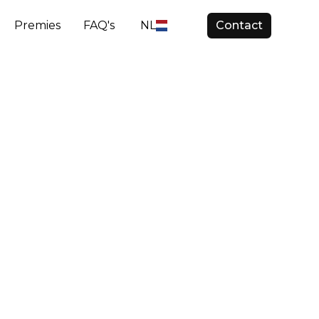
Premies
FAQ's
NL
Contact