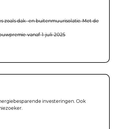
 zoals dak- en buitenmuurisolatie. Met de
ouwpremie-vanaf-1-juli-2025
energiebesparende investeringen. Ook
miezoeker.