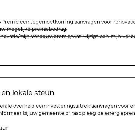
uwPremie een tegemoetkoming aanvragen voor renovaties
n uw mogelijke premiebedrag.
enovatie/mijn-verbouwpremie/wat-wijzigt-aan-mijn-verb
 en lokale steun
derale overheid een investeringsaftrek aanvragen voor 
 Informeer bij uw gemeente of raadpleeg de energiepre
uur