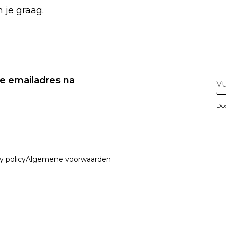
 je graag.
 je emailadres na
Doo
y policy
Algemene voorwaarden