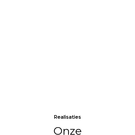
Een stabiel, geïsoleerd en stevig dak is essentieel
voor de bescherming van uw medewerkers,
producten en machinepark
Offerte Aanvragen
Realisaties
Onze