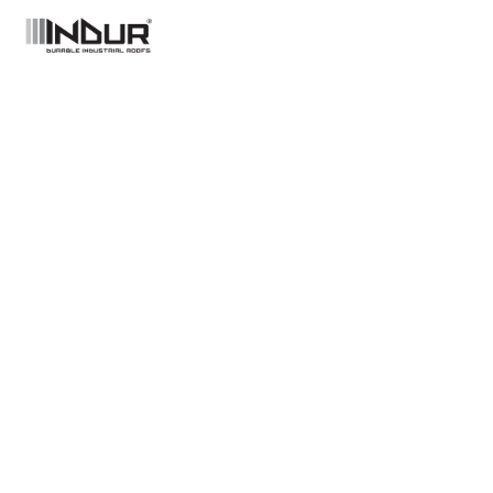
Industriële
Asbestverwijdering
Erkende en betrouwbare aannemer voor
logistieke en productiebedrijven.
✓ Oppervlakten van 1.000m² en meer.
✓ Beplatingsmaterialen en isolatietechnieken
afgestemd op uw behoeften.
✓ Naadloze integratie van dakrenovatie en
zonnepanelen.